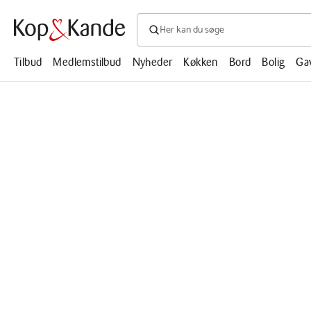
Søg efter produkter, artikler, opskrifte
Søg
efter
produkter,
Tilbud
Medlemstilbud
Nyheder
Køkken
Bord
Bolig
Ga
artikler,
opskrifter,
mm.