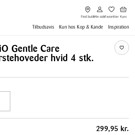
Gå
Gå
Gå
Gå
til
til
til
til
Find
Min
Favoritter
Kurv
butik
side
Find butik
Min side
Favoritter
Kurv
Tilbudsavis
Kun hos Kop & Kande
Inspiration
iO Gentle Care
stehoveder hvid 4 stk.
299,95 kr.