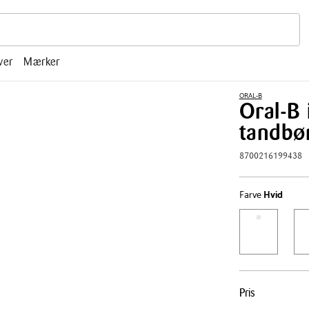
r, mm.
ver
Mærker
ORAL-B
Oral-B 
tandbør
8700216199438
Farve
Hvid
Pris
Pris
tabel