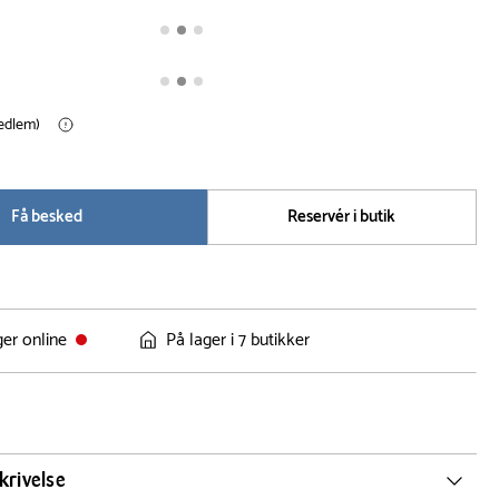
medlem)
Få besked
Reservér i butik
ger online
På lager i 7 butikker
krivelse