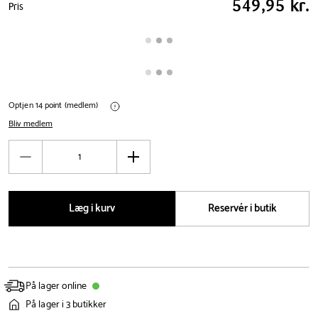
549,95 kr.
Pris
tabel
Optjen 14 point (medlem)
Bliv medlem
Antal
Reducér
Øg
antal
antal
Læg i kurv
Reservér i butik
På lager online
På lager i 3 butikker