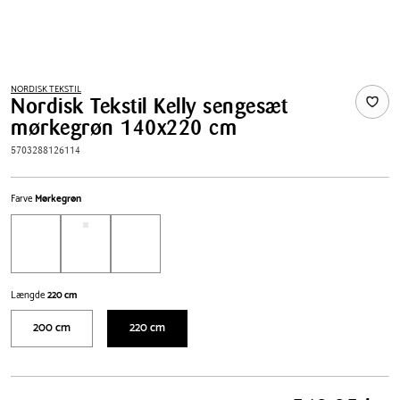
NORDISK TEKSTIL
Nordisk Tekstil Kelly sengesæt
mørkegrøn 140x220 cm
5703288126114
Farve
Mørkegrøn
Længde
220 cm
200 cm
220 cm
Pris