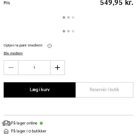
549,95 kr.
Pris
tabel
Optjen 14 point (medlem)
Bliv medlem
Antal
Reducér
Øg
antal
antal
Læg i kurv
Reservér i butik
På lager online
På lager i 0 butikker