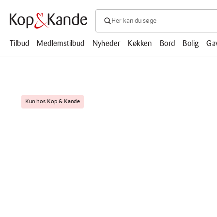
Søg efter produkter, artikler, opskrifte
Søg
efter
produkter,
Tilbud
Medlemstilbud
Nyheder
Køkken
Bord
Bolig
Ga
artikler,
opskrifter,
mm.
Kun hos Kop & Kande