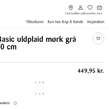
Gå
Gå
Gå
Gå
til
til
til
til
Find
Min
Favoritter
Kurv
butik
side
Find butik
Min side
Favoritter
Kurv
Tilbudsavis
Kun hos Kop & Kande
Inspiration
Basic uldplaid mørk grå
90 cm
449,95 kr.
(medlem)