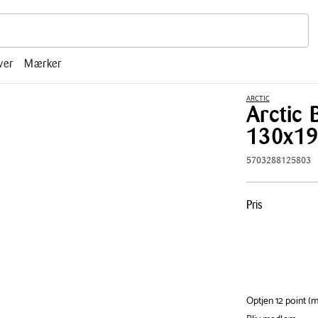
r, mm.
ver
Mærker
ARCTIC
Arctic 
130x1
5703288125803
Pris
Pris
tabel
Optjen 12 point 