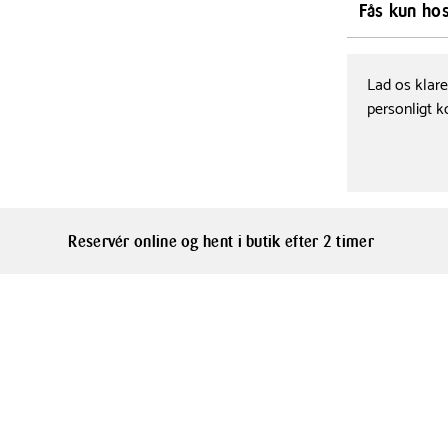
tilbyder denn
Bredde
Fås kun ho
130 cm
uovertruffen 
Denne uldplaid
Dette produkt
et strejf af e
Materialer
& Kande.
Lad os klar
eller som en 
Uld
personligt k
Plaiden skal 
varme.
Reservér online og hent i butik efter 2 timer