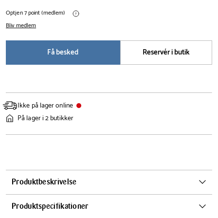
Optjen 7 point (medlem)
Bliv medlem
Få besked
Reservér i butik
Ikke på lager online
På lager i 2 butikker
Produktbeskrivelse
Gør hver slurk til en fornøjelse med MySoda Glassy flasken - en smuk
Produktspecifikationer
og miljøvenlig investering til dit hjem. Den elegante glasflaske med