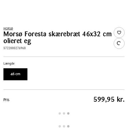
MORSØ
Morsø Foresta skærebræt 46x32 cm
olieret eg
5722000276968
Længde
46 cm
Pris
599,95 kr.
Pris
tabel