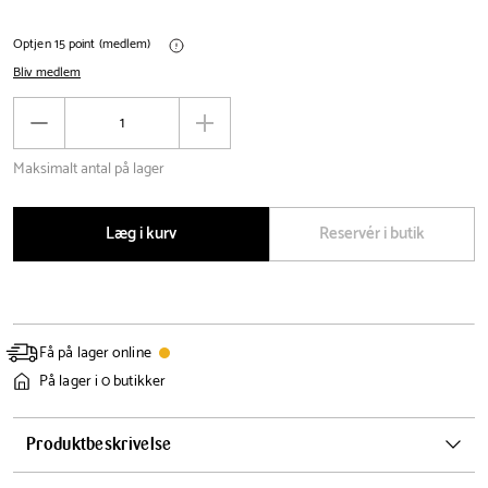
Optjen 15 point (medlem)
Bliv medlem
Antal
Reducér
Øg
antal
antal
Maksimalt antal på lager
Læg i kurv
Reservér i butik
Få på lager online
På lager i 0 butikker
Produktbeskrivelse