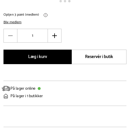
Optjen 3 point (medlem)
Bliv medlem
Antal
Reducér
Øg
antal
antal
Læg i kurv
Reservér i butik
På lager online
På lager i 1 butikker