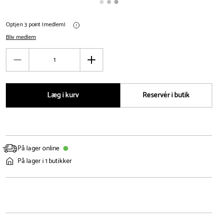
Optjen 3 point (medlem)
Bliv medlem
Antal
Reducér
Øg
antal
antal
Læg i kurv
Reservér i butik
På lager online
På lager i 1 butikker