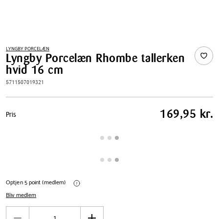
LYNGBY PORCELÆN
Lyngby Porcelæn Rhombe tallerken
hvid 16 cm
5711507019321
Pris
169,95 kr.
Pris
tabel
Optjen 5 point (medlem)
Bliv medlem
Antal