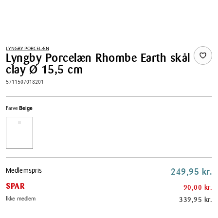
LYNGBY PORCELÆN
Lyngby Porcelæn Rhombe Earth skål
clay Ø 15,5 cm
5711507018201
Farve
Beige
Pris
Medlemspris
249,95 kr.
tabel
SPAR
90,00 kr.
Ikke medlem
339,95 kr.