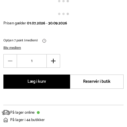
Prisen gælder
01.07.2026
-
30.09.2026
Optjen 7 point (medlem)
Bliv medlem
Antal
Reducér
Øg
antal
antal
Læg i kurv
Reservér i butik
På lager online
På lager i 44 butikker