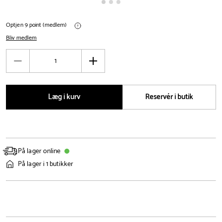
Optjen 9 point (medlem)
Bliv medlem
Antal
Reducér
Øg
antal
antal
Læg i kurv
Reservér i butik
På lager online
På lager i 1 butikker