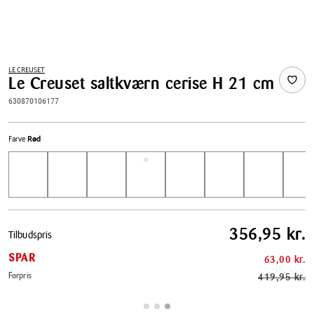
LE CREUSET
Le Creuset saltkværn cerise H 21 cm
630870106177
Farve
Rød
Pris
356,95 kr.
Tilbudspris
tabel
SPAR
63,00 kr.
Førpris
419,95 kr.