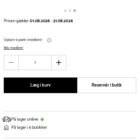
Prisen gælder
01.08.2026
-
31.08.2026
Optjen 9 point (medlem)
Bliv medlem
Antal
Reducér
Øg
antal
antal
Læg i kurv
Reservér i butik
På lager online
På lager i 6 butikker