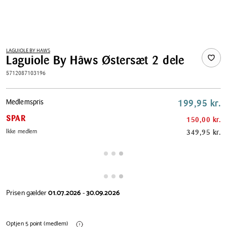
LAGUIOLE BY HAWS
Laguiole By Hâws Østersæt 2 dele
5712087103196
Pris
Medlemspris
199,95 kr.
tabel
SPAR
150,00 kr.
Ikke medlem
349,95 kr.
Prisen gælder
01.07.2026
-
30.09.2026
Optjen 5 point (medlem)