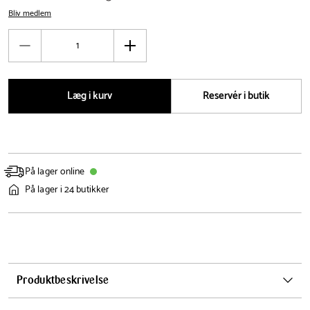
Bliv medlem
Antal
Reducér
Øg
antal
antal
Læg i kurv
Reservér i butik
På lager online
På lager i 24 butikker
Produktbeskrivelse