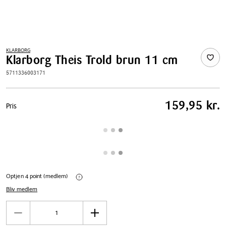
KLARBORG
Klarborg Theis Trold brun 11 cm
5711336003171
Pris
159,95 kr.
Pris
tabel
Optjen 4 point (medlem)
Bliv medlem
Antal
Reducér
Øg