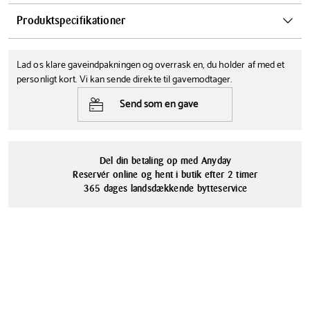
Etly Klarborg Nisse Liv er en meget kreativ sjæl. Hun har lavet en fin
Produktspecifikationer
ranke med julehjerter til at hænge op og sprede juleglæde og
julestemning.
Bredde
Højde
Lad os klare gaveindpakningen og overrask en, du holder af med et
7.5 cm
18 cm
personligt kort. Vi kan sende direkte til gavemodtager.
Farve
Serie
Send som en gave
Klarborg Store Nisser
Rød
Materialer
Keramik
Del din betaling op med Anyday
Reservér online og hent i butik efter 2 timer
365 dages landsdækkende bytteservice