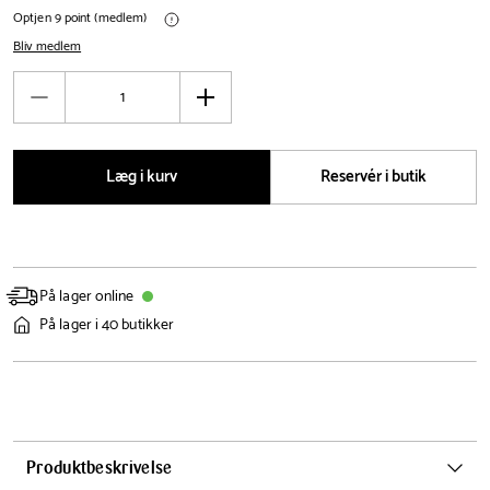
Optjen 9 point (medlem)
Bliv medlem
Antal
Reducér
Øg
antal
antal
Læg i kurv
Reservér i butik
På lager online
På lager i 40 butikker
Produktbeskrivelse