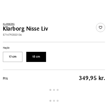
KLARBORG
Klarborg Nisse Liv
5714792553136
Højde
17 cm
18 cm
Pris
349,95 kr.
Pris
tabel