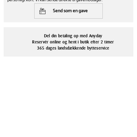
personligt kort. Vi kan sende direkte til gavemodtager.
Serie
Materialer
Send som en gave
Klarborg Store Nisser
Keramik
Del din betaling op med Anyday
Reservér online og hent i butik efter 2 timer
365 dages landsdækkende bytteservice