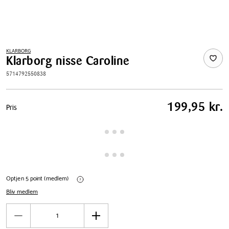
KLARBORG
Klarborg nisse Caroline
5714792550838
Pris
199,95 kr.
Pris
tabel
Optjen 5 point (medlem)
Bliv medlem
Antal
Reducér
Øg