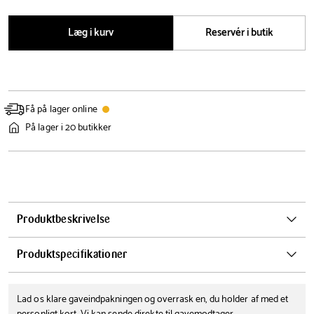
antal
antal
Læg i kurv
Reservér i butik
Få på lager online
På lager i 20 butikker
Produktbeskrivelse
Etly Klarborg nissen Caroline er vild med æbler, og hun ved, de er
Produktspecifikationer
sunde. Når hun fylder kurven, ender det altid med, at hun har så
mange, at de vælter ud.
Højde
Farve
Caroline er partner med Anton.
Lad os klare gaveindpakningen og overrask en, du holder af med et
9 cm
Multifarvet