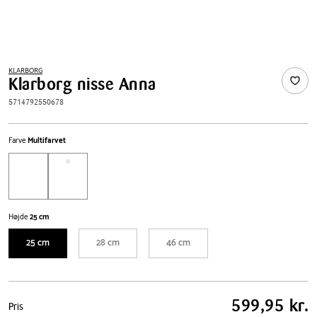
KLARBORG
Klarborg nisse Anna
5714792550678
Farve
Multifarvet
Højde
25 cm
25 cm
28 cm
46 cm
Pris
599,95 kr.
Pris
tabel