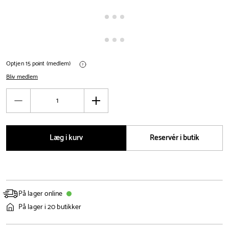
Optjen 15 point (medlem)
Bliv medlem
Antal
Reducér
Øg
antal
antal
Læg i kurv
Reservér i butik
På lager online
På lager i 20 butikker