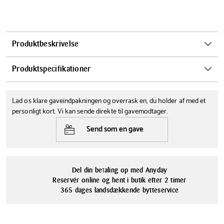
Produktbeskrivelse
Etly Klarborg nissen Anna er betænksom og en skøn og positiv pige.
Produktspecifikationer
Hun er god til at planlægge og få noget fra hånden.
Anna er partner med Bjørn.
Højde
Farve
Lad os klare gaveindpakningen og overrask en, du holder af med et
25 cm
Multifarvet
personligt kort. Vi kan sende direkte til gavemodtager.
Serie
Materialer
Send som en gave
Klarborg Store Nisser
Keramik
Del din betaling op med Anyday
Reservér online og hent i butik efter 2 timer
365 dages landsdækkende bytteservice