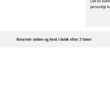
charmerende ud
Grå
Lad os klar
hjem.
personligt k
Materialer
Hulda er hån
Keramik
Klarborgs lan
polyresin, et 
familiens pås
Reservér online og hent i butik efter 2 timer