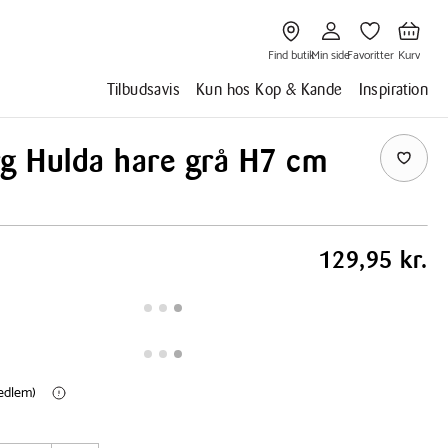
Gå
Gå
Gå
Gå
til
til
til
til
Find
Min
Favoritter
Kurv
butik
side
Find butik
Min side
Favoritter
Kurv
Tilbudsavis
Kun hos Kop & Kande
Inspiration
rg Hulda hare grå H7 cm
129,95 kr.
medlem)