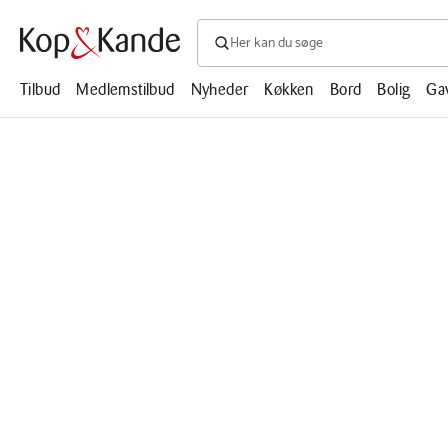
Søg efter produkter, artikler, opskrifte
Søg
efter
produkter,
Tilbud
Medlemstilbud
Nyheder
Køkken
Bord
Bolig
Ga
artikler,
opskrifter,
mm.