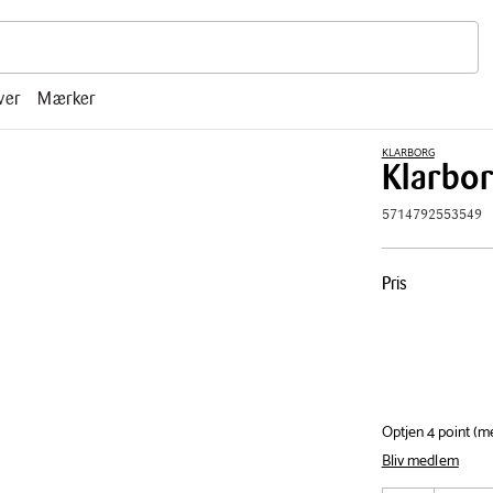
r, mm.
ver
Mærker
KLARBORG
Klarbo
5714792553549
Pris
Pris
tabel
Optjen 4 point (
Bliv medlem