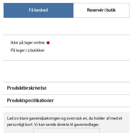
Få besked
Reservér i butik
Ikke på lager online
På lager i 3 butikker
Produktbeskrivelse
Kenwood Titanium Chef Baker XL Silver KVL85.704SI –
Produktspecifikationer
præcision, kraft og elegant design. Reddot Design Award Vinder
Bredde
Højde
2021:
Lad os klare gaveindpakningen og overrask en, du holder af med et
22.5 cm
37 cm
personligt kort. Vi kan sende direkte til gavemodtager.
Her begynder den præcise bagning. Kenwood Titanium Chef Baker
Længde
Farve
XL Silver KVL85.704SI kombinerer innovativ teknologi, flot design og