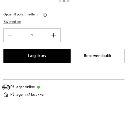
Optjen 8 point (medlem)
Bliv medlem
Antal
Reducér
Øg
antal
antal
Læg i kurv
Reservér i butik
På lager online
På lager i 43 butikker