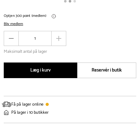
Optjen 300 point (medlem)
Bliv medlem
Antal
Reducér
Øg
antal
antal
Maksimalt antal på lager
Læg i kurv
Reservér i butik
Få på lager online
På lager i 10 butikker