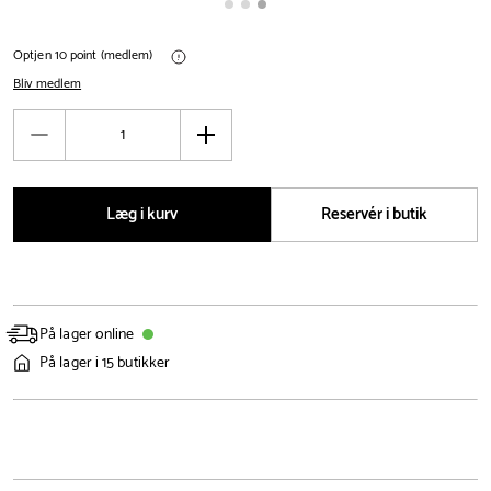
Optjen 10 point (medlem)
Bliv medlem
Antal
Reducér
Øg
antal
antal
Læg i kurv
Reservér i butik
På lager online
På lager i 15 butikker