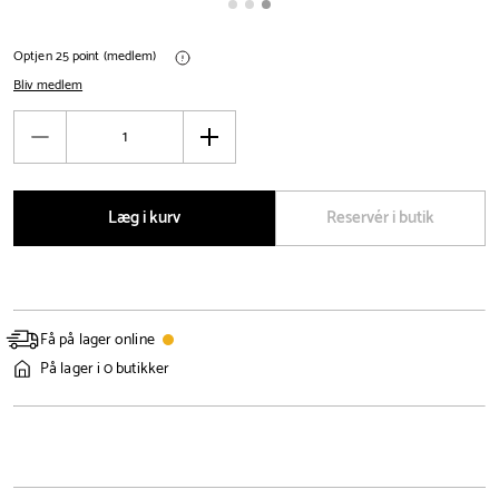
Optjen 25 point (medlem)
Bliv medlem
Antal
Reducér
Øg
antal
antal
Læg i kurv
Reservér i butik
Få på lager online
På lager i 0 butikker