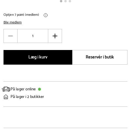
Optjen 7 point (medlem)
Bliv medlem
Antal
Reducér
Øg
antal
antal
Læg i kurv
Reservér i butik
På lager online
På lager i 2 butikker