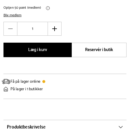
Optjen 50 point (medlem)
Bliv medlem
Antal
Reducér
Øg
antal
antal
Læg i kurv
Reservér i butik
Få på lager online
På lager i 1 butikker
Produktbeskrivelse