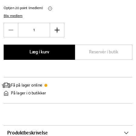
Optjen 20 point (medlem)
Bliv medlem
Antal
Reducér
Øg
antal
antal
Læg i kurv
Reservér i butik
Få på lager online
På lager i 0 butikker
Produktbeskrivelse