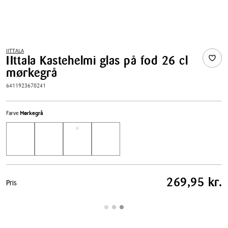
IITTALA
IIttala Kastehelmi glas på fod 26 cl
mørkegrå
6411923670241
Farve
Mørkegrå
Pris
269,95 kr.
Pris
tabel