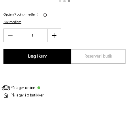
Optjen 7 point (medlem)
Bliv medlem
Antal
Reducér
Øg
antal
antal
Læg i kurv
Reservér i butik
På lager online
På lager i 0 butikker