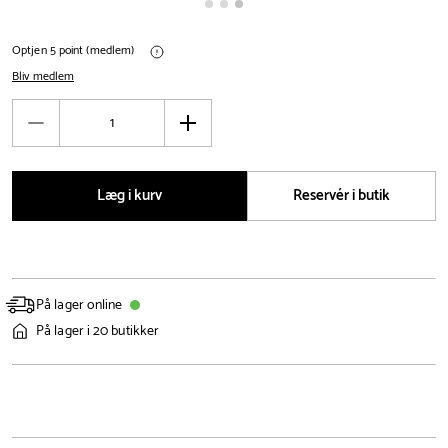
Optjen 5 point (medlem)
Bliv medlem
Antal
Reducér
Øg
antal
antal
Læg i kurv
Reservér i butik
På lager online
På lager i 20 butikker