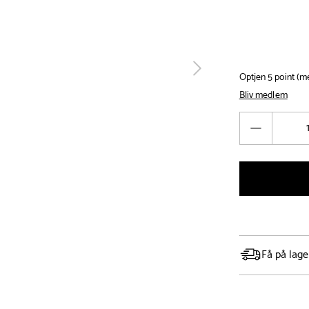
tilbage
Optjen 5 point (
Bliv medlem
Antal
Reducér
antal
Få på lage