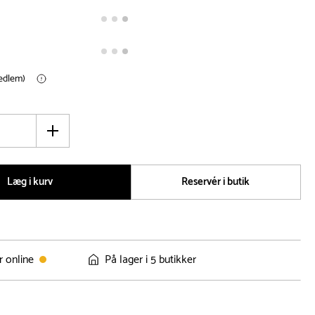
medlem)
Øg
antal
Læg i kurv
Reservér i butik
r online
På lager i 5 butikker