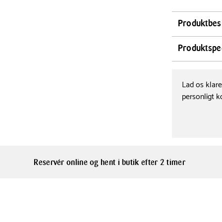
Produktbes
Nu er den hår
Produktspec
fremtiden st
røde Hoptimi
Bredde
5 cm
der venter. H
Lad os klar
evigt minde o
personligt k
Diameter
lilla, mørkeb
5 cm
Materialer
Plastik
Reservér online og hent i butik efter 2 timer