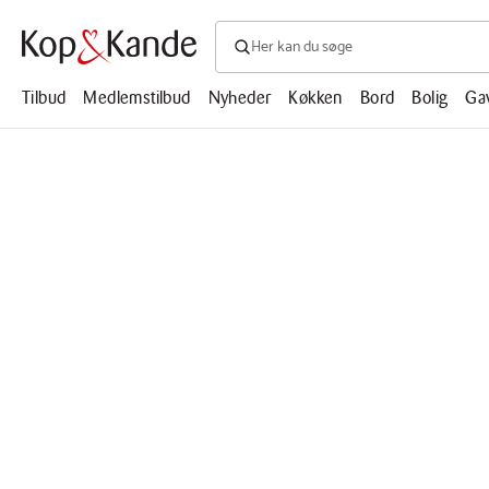
Søg efter produkter, artikler, opskrifte
Søg
efter
produkter,
Tilbud
Medlemstilbud
Nyheder
Køkken
Bord
Bolig
Ga
artikler,
opskrifter,
mm.