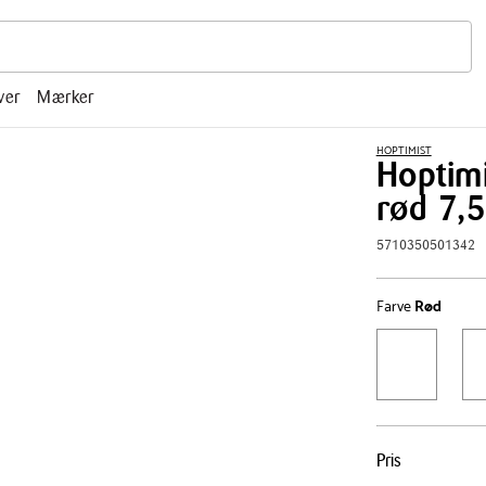
r, mm.
ver
Mærker
HOPTIMIST
Hoptimi
rød 7,
5710350501342
Farve
Rød
Pris
Pris
tabel