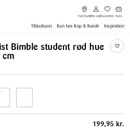
Gå
Gå
Gå
Gå
til
til
til
til
Find
Min
Favoritter
Kurv
butik
side
Find butik
Min side
Favoritter
Kurv
Tilbudsavis
Kun hos Kop & Kande
Inspiration
st Bimble student rød hue
5 cm
199,95 kr.