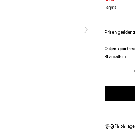
Førpris
Prisen gælder
tilbage
Optjen 3 point (
Bliv medlem
Antal
Reducér
antal
Få på lage