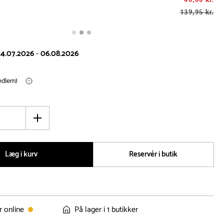
139,95 kr.
24.07.2026
-
06.08.2026
medlem)
Øg
antal
Læg i kurv
Reservér i butik
r online
På lager i 1 butikker