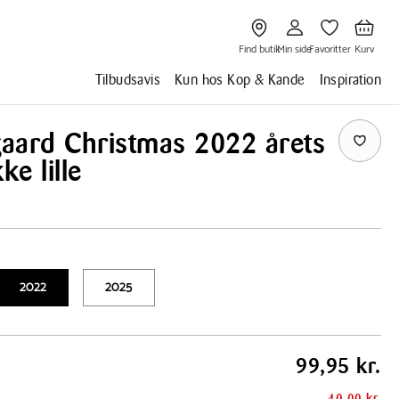
Gå
Gå
Gå
Gå
til
til
til
til
Find
Min
Favoritter
Kurv
butik
side
Find butik
Min side
Favoritter
Kurv
Tilbudsavis
Kun hos Kop & Kande
Inspiration
aard Christmas 2022 årets
ke lille
2022
2025
99,95 kr.
40,00 kr.