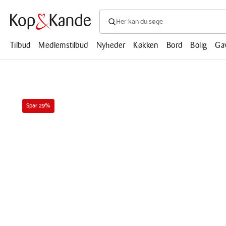
Søg efter produkter, artikler, opskrifte
Søg
efter
produkter,
Tilbud
Medlemstilbud
Nyheder
Køkken
Bord
Bolig
Ga
artikler,
opskrifter,
mm.
Spar 29%