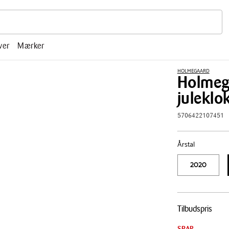
r, mm.
ver
Mærker
HOLMEGAARD
Holmeg
juleklok
5706422107451
Årstal
2020
Pris
Tilbudspris
tabel
SPAR