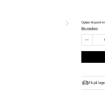
Optjen 18 point 
tilbage
Bliv medlem
Antal
Reducér
antal
Få på lage