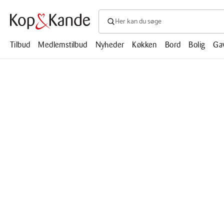
Søg efter produkter, artikler, opskrifte
Søg
efter
produkter,
Tilbud
Medlemstilbud
Nyheder
Køkken
Bord
Bolig
Ga
artikler,
opskrifter,
mm.