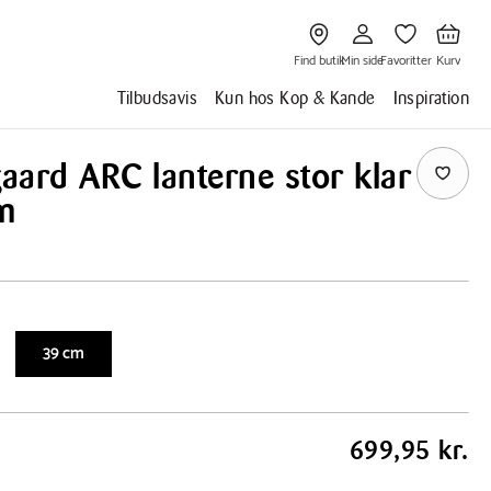
Gå
Gå
Gå
Gå
til
til
til
til
Find
Min
Favoritter
Kurv
butik
side
Find butik
Min side
Favoritter
Kurv
Tilbudsavis
Kun hos Kop & Kande
Inspiration
ard ARC lanterne stor klar
m
Afspil
39 cm
699,95 kr.