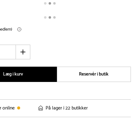
(medlem)
Øg
antal
Læg i kurv
Reservér i butik
r online
På lager i 22 butikker