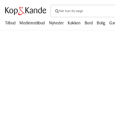
Søg efter produkter, artikler, opskrifte
Søg
efter
produkter,
Tilbud
Medlemstilbud
Nyheder
Køkken
Bord
Bolig
Ga
artikler,
opskrifter,
mm.