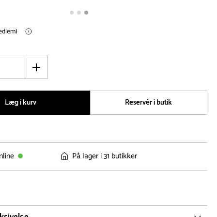
medlem)
Øg
antal
Læg i kurv
Reservér i butik
nline
På lager i 31 butikker