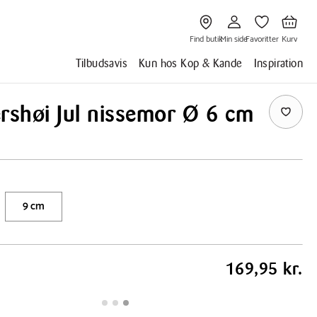
Gå
Gå
Gå
Gå
til
til
til
til
Find
Min
Favoritter
Kurv
butik
side
Find butik
Min side
Favoritter
Kurv
Tilbudsavis
Kun hos Kop & Kande
Inspiration
shøi Jul nissemor Ø 6 cm
9 cm
169,95 kr.