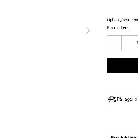
Optjen 5 point (
Bliv medlem
tilbage
Antal
Reducér
antal
På lager o