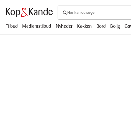
Søg efter produkter, artikler, opskrifte
Søg
efter
produkter,
Tilbud
Medlemstilbud
Nyheder
Køkken
Bord
Bolig
Ga
artikler,
opskrifter,
mm.