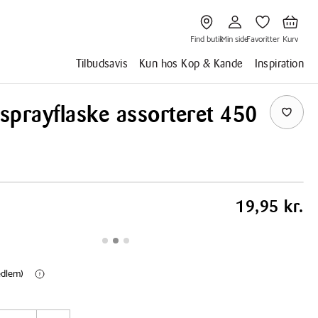
Gå
Gå
Gå
Gå
til
til
til
til
Find
Min
Favoritter
Kurv
butik
side
Find butik
Min side
Favoritter
Kurv
Tilbudsavis
Kun hos Kop & Kande
Inspiration
sprayflaske assorteret 450
19,95 kr.
edlem)