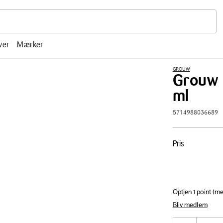
r, mm.
ver
Mærker
GROUW
Grouw 
ml
5714988036689
Pris
Pris
tabel
Optjen 1 point (m
Bliv medlem
Antal