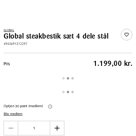
GLOBAL
Global steakbestik sæt 4 dele stål
4943691312297
Pris
1.199,00 kr.
Pris
tabel
Optjen 30 point (medlem)
Bliv medlem
Antal
Reducér
Øg