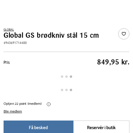
GLOBAL
Global GS brødkniv stål 15 cm
4943691714480
Pris
849,95 kr.
Pris
tabel
Optjen 22 point (medlem)
Bliv medlem
Få besked
Reservér i butik