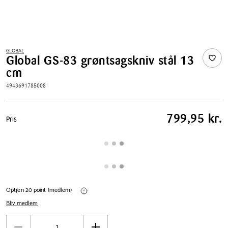
GLOBAL
Global GS-83 grøntsagskniv stål 13
cm
4943691785008
Pris
799,95 kr.
Pris
tabel
Optjen 20 point (medlem)
Bliv medlem
Antal