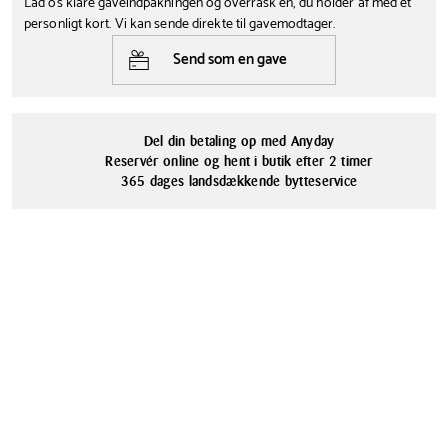
Lad os klare gaveindpakningen og overrask en, du holder af med et
6 cm
12 cm
bord. Holderen er smukt udformet i rustfrit stål med en lille
personligt kort. Vi kan sende direkte til gavemodtager.
Farve
Vægt
læderstrop i mørkt læder.
Send som en gave
410 g
Brun
Aurelian Barbrys ergonomiske SKY-kollektion med bartilbehør er
kombinationen af form og funktionalitet.
Tåler opvaskemaskine
Serie
Nej
Georg Jensen SKY
Del din betaling op med Anyday
Materialer
Reservér online og hent i butik efter 2 timer
Rustfrit stål
365 dages landsdækkende bytteservice