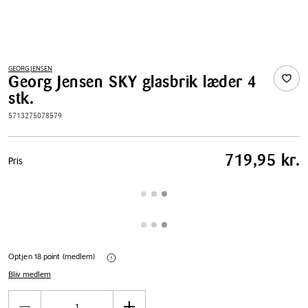
GEORG JENSEN
Georg Jensen SKY glasbrik læder 4
stk.
5713275078579
Pris
719,95 kr.
Pris
tabel
Optjen 18 point (medlem)
Bliv medlem
Antal