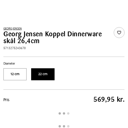
GEORG JENSEN
Georg Jensen Koppel Dinnerware
skål 26,4cm
5713275243670
Diameter
12 cm
22 cm
Pris
569,95 kr.
Pris
tabel