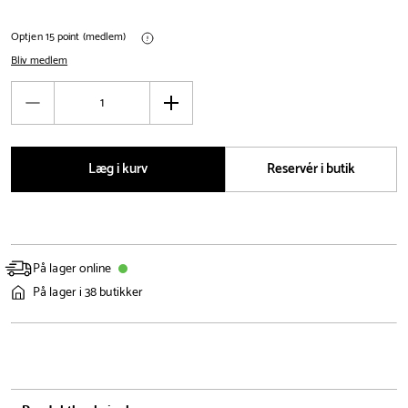
Optjen 15 point (medlem)
Bliv medlem
Antal
Reducér
Øg
antal
antal
Læg i kurv
Reservér i butik
På lager online
På lager i 38 butikker