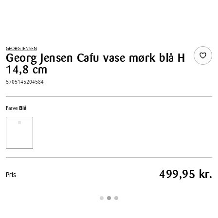
GEORG JENSEN
Georg Jensen Cafu vase mørk blå H
14,8 cm
5705145204584
Farve
Blå
Pris
499,95 kr.
Pris
tabel