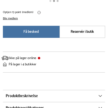
Optjen 13 point (medlem)
Bliv medlem
Få besked
Reservér i butik
Ikke på lager online
På lager i 4 butikker
Produktbeskrivelse
Denne Cafu vase fra Georg Jensen, i en dyb, næsten mystisk mørkeblå
Produktspecifikationer