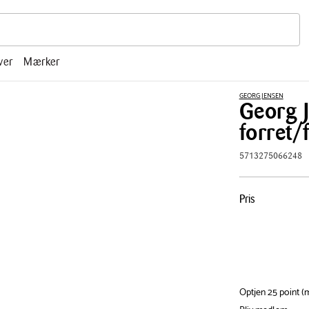
r, mm.
ver
Mærker
GEORG JENSEN
Georg 
forret/
5713275066248
Pris
Pris
tabel
Optjen 25 point 