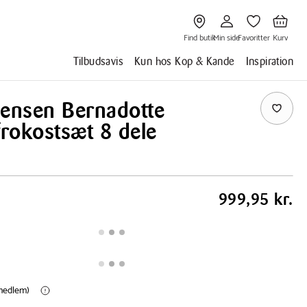
Gå
Gå
Gå
Gå
til
til
til
til
Find
Min
Favoritter
Kurv
butik
side
Find butik
Min side
Favoritter
Kurv
Tilbudsavis
Kun hos Kop & Kande
Inspiration
Jensen Bernadotte
frokostsæt 8 dele
999,95 kr.
(medlem)