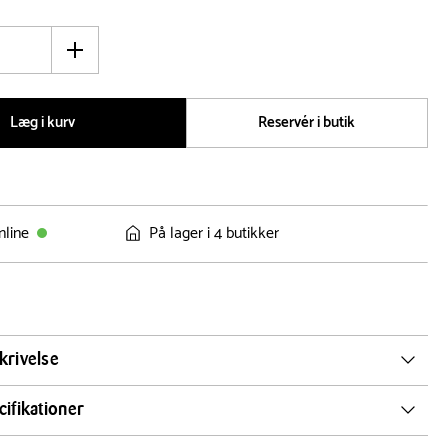
Øg
antal
Læg i kurv
Reservér i butik
nline
På lager i 4 butikker
krivelse
ign af Sigvard Bernadotte.
ifikationer