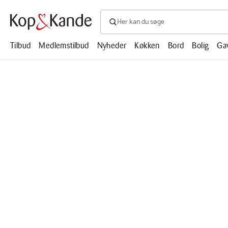
Søg efter produkter, artikler, opskrifte
Søg
efter
produkter,
Tilbud
Medlemstilbud
Nyheder
Køkken
Bord
Bolig
Ga
artikler,
opskrifter,
mm.