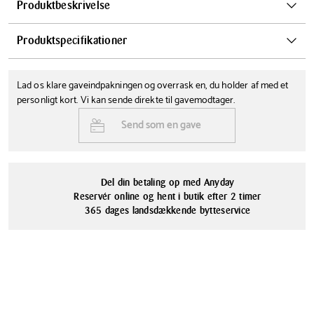
Produktbeskrivelse
Georg Jensen Alfredo brødkurven bringer flot design ind i hjemmet.
Produktspecifikationer
Brødkurven kan anvendes som brødkurv, men er også super flot som
frugtskål eller blot som pynt i hjemmet. Designet af Alfredo Häberli
Diameter
Farve
og fremstillet i rustrit stål. Ø26 cm.
Lad os klare gaveindpakningen og overrask en, du holder af med et
26 cm
Sølv
personligt kort. Vi kan sende direkte til gavemodtager.
Tåler opvaskemaskine
Serie
Send som en gave
Nej
Georg Jensen Alfredo
Materialer
Rustfrit stål
Del din betaling op med Anyday
Reservér online og hent i butik efter 2 timer
365 dages landsdækkende bytteservice