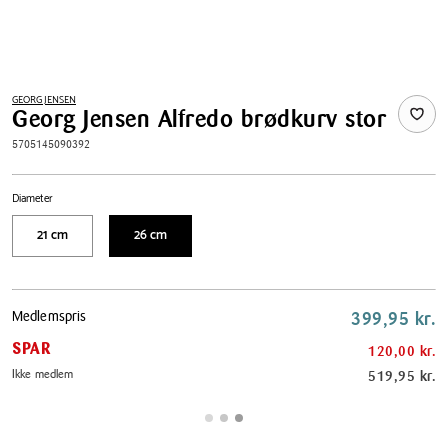
GEORG JENSEN
Georg Jensen Alfredo brødkurv stor
5705145090392
Diameter
21 cm
26 cm
Pris
Medlemspris
399,95 kr.
tabel
SPAR
120,00 kr.
Ikke medlem
519,95 kr.