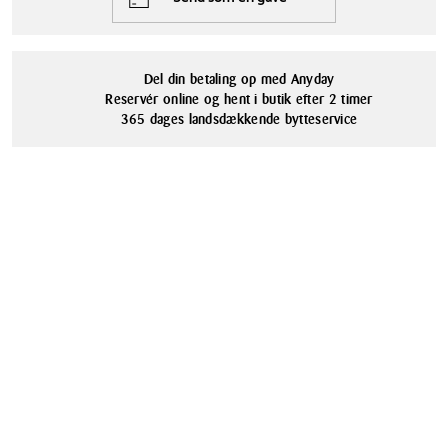
nyde en varm kop te, servere en lækker dessert eller tilføje et strejf af
Nej
Gense Fuga
elegance til kaffebordet.
Materialer
Designer
Rustfrit stål, Rustfrit stål
Tias Eckhoff
Del din betaling op med Anyday
Reservér online og hent i butik efter 2 timer
365 dages landsdækkende bytteservice