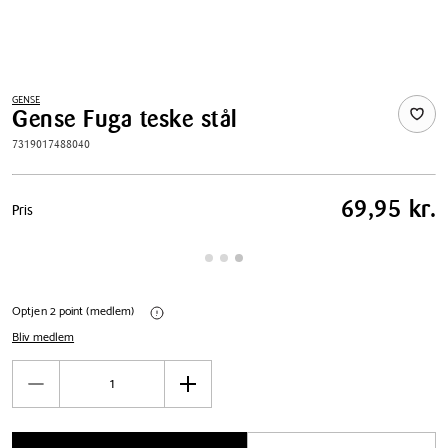
GENSE
Gense Fuga teske stål
7319017488040
Pris
69,95 kr.
Pris
tabel
Optjen 2 point (medlem)
Bliv medlem
Antal
Reducér
Øg
antal
antal