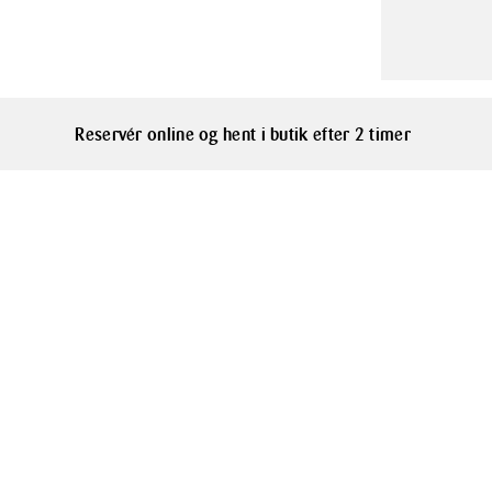
af elegance ti
Serie
sammenkomster.
Gense Fuga
sikrer lang 
kagegaflen tå
en travl hver
Reservér online og hent i butik efter 2 timer