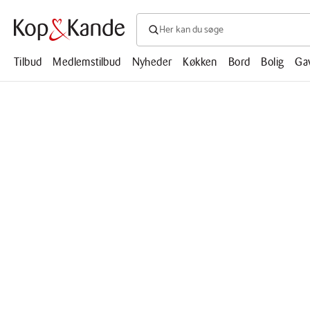
Søg efter produkter, artikler, opskrifte
Søg
efter
produkter,
Tilbud
Medlemstilbud
Nyheder
Køkken
Bord
Bolig
Ga
artikler,
opskrifter,
mm.