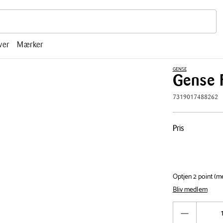
r, mm.
ver
Mærker
GENSE
Gense F
7319017488262
Pris
Pris
tabel
Optjen 2 point (
Bliv medlem
Antal
Reducér