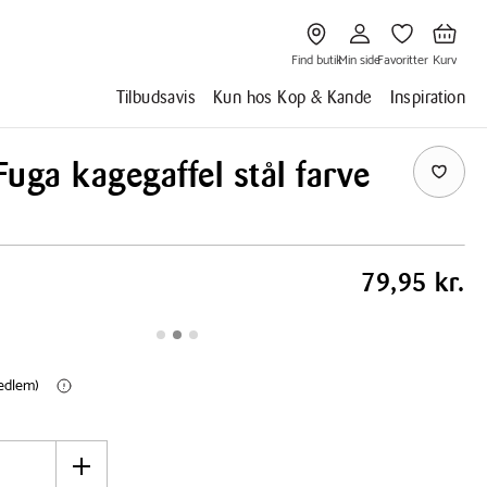
Gå
Gå
Gå
Gå
til
til
til
til
Find
Min
Favoritter
Kurv
butik
side
Find butik
Min side
Favoritter
Kurv
Tilbudsavis
Kun hos Kop & Kande
Inspiration
uga kagegaffel stål farve
79,95 kr.
medlem)
Øg