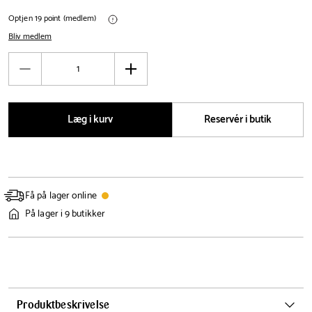
Optjen 19 point (medlem)
Bliv medlem
Antal
Reducér
Øg
antal
antal
Læg i kurv
Reservér i butik
Få på lager online
På lager i 9 butikker
Produktbeskrivelse