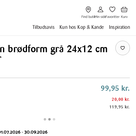
Gå
Gå
Gå
Gå
til
til
til
til
Find
Min
Favoritter
Kurv
butik
side
Find butik
Min side
Favoritter
Kurv
Tilbudsavis
Kun hos Kop & Kande
Inspiration
on brødform grå 24x12 cm
r
99,95 kr.
20,00 kr.
119,95 kr.
01.07.2026
-
30.09.2026