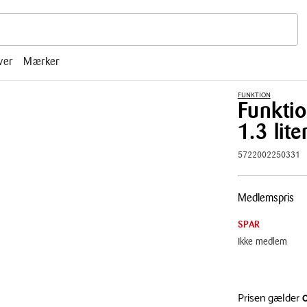
r, mm.
ver
Mærker
FUNKTION
Funkti
1.3 lite
5722002250331
Pris
Medlemspris
tabel
SPAR
Ikke medlem
Prisen gælder