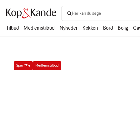
Søg efter produkter, artikler, opskrifte
Søg
efter
produkter,
Tilbud
Medlemstilbud
Nyheder
Køkken
Bord
Bolig
Ga
artikler,
opskrifter,
mm.
Spar 17%
Medlemstilbud