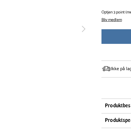
Optjen 3 point (
Bliv medlem
tilbage
Ikke på la
Produktbes
Bag det perfe
Produktspec
silikone. Den