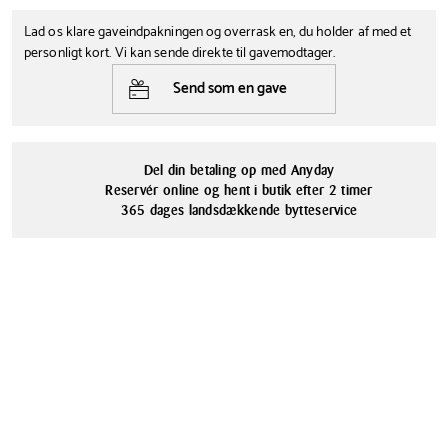
giver et klassisk og sofistikeret udseende. Med de diamantslebne
Tåler opvaskemaskine
Brudgaranti
streger på det krystalklare glas fremstår champagnen ekstremt flot i
Lad os klare gaveindpakningen og overrask en, du holder af med et
Nej
Ja
glasset.
personligt kort. Vi kan sende direkte til gavemodtager.
Læs mere
Flot design og blyfri krystalglas.
Serie
Materialer
Send som en gave
10 års garanti mod glaspest.
Frederik Bagger Crispy
Glas
Tåler opvaskemaskine
Til både kolde og varme drikke -25°C til + 180°C
Del din betaling op med Anyday
Reservér online og hent i butik efter 2 timer
365 dages landsdækkende bytteservice