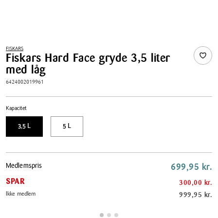
FISKARS
Fiskars Hard Face gryde 3,5 liter
med låg
6424002019961
Kapacitet
3,5 L
5 L
Pris
Medlemspris
699,95 kr.
tabel
SPAR
300,00 kr.
Ikke medlem
999,95 kr.