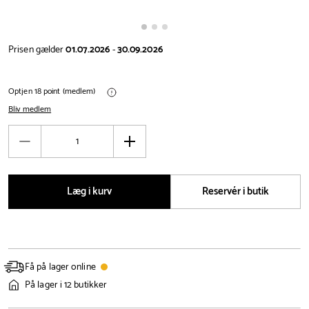
Prisen gælder
01.07.2026
-
30.09.2026
Optjen 18 point (medlem)
Bliv medlem
Antal
Reducér
Øg
antal
antal
Læg i kurv
Reservér i butik
Få på lager online
På lager i 12 butikker