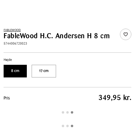
FABLEWOOD
FableWood H.C. Andersen H 8 cm
5744006720023
Højde
8 cm
17 cm
Pris
349,95 kr.
Pris
tabel