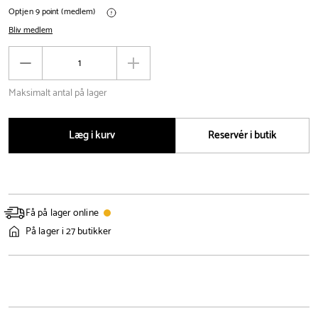
Optjen 9 point (medlem)
Bliv medlem
Antal
Reducér
Øg
antal
antal
Maksimalt antal på lager
Læg i kurv
Reservér i butik
Få på lager online
På lager i 27 butikker