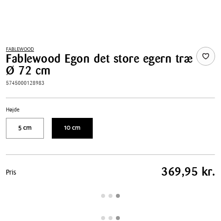
FABLEWOOD
Fablewood Egon det store egern træ
Ø 72 cm
5745000128983
Højde
5 cm
10 cm
Pris
369,95 kr.
Pris
tabel