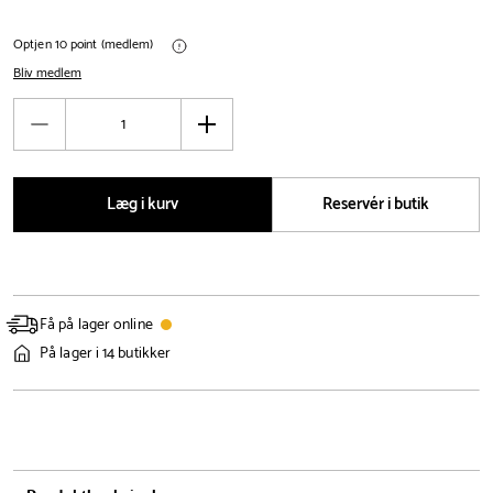
Optjen 10 point (medlem)
Bliv medlem
Antal
Reducér
Øg
antal
antal
Læg i kurv
Reservér i butik
Få på lager online
På lager i 14 butikker