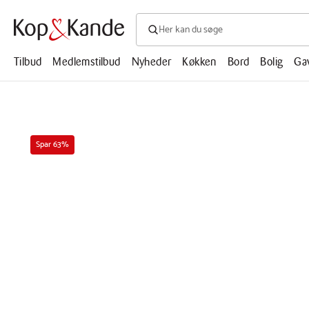
Søg efter produkter, artikler, opskrifte
Søg
efter
produkter,
Tilbud
Medlemstilbud
Nyheder
Køkken
Bord
Bolig
Ga
artikler,
opskrifter,
mm.
Afspil
Spar 63%