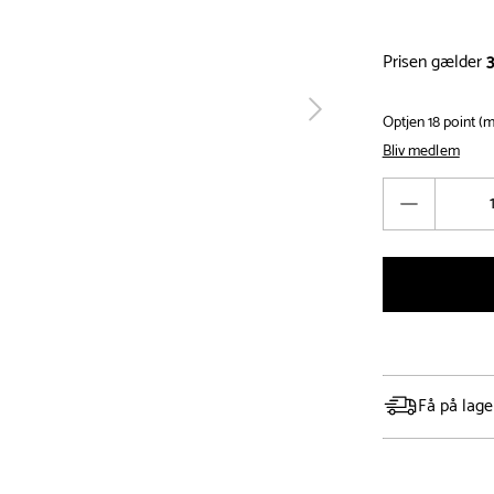
Prisen gælder
3
tilbage
Optjen 18 point 
Bliv medlem
Antal
Reducér
antal
Få på lage