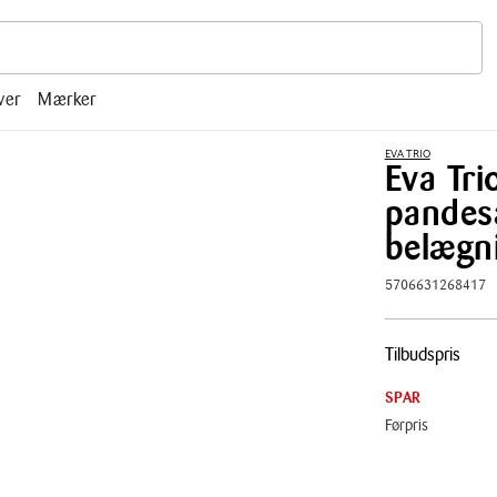
r, mm.
ver
Mærker
EVA TRIO
Eva Tri
pandes
belægn
5706631268417
Pris
Tilbudspris
tabel
SPAR
Førpris