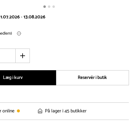
1.07.2026
-
13.08.2026
(medlem)
Øg
antal
Læg i kurv
Reservér i butik
r online
På lager i 45 butikker