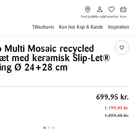
Gå
Gå
Gå
Gå
til
til
til
til
Find
Min
Favoritter
Kurv
butik
side
Find butik
Min side
Favoritter
Kurv
Tilbudsavis
Kun hos Kop & Kande
Inspiration
o Multi Mosaic recycled
æt med keramisk Slip-Let®
ing Ø 24+28 cm
699,95 kr.
1.199,05 kr.
1.899,00 kr.